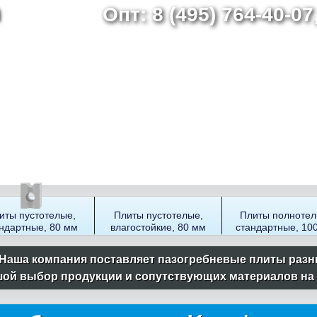
Опт: 8 (495) 764-40-0
Перейти
к
основному
содержанию
иты пустотелые,
Плиты пустотелые,
Плиты полнотел
ндартные, 80 мм
влагостойкие, 80 мм
стандартные, 10
Наша компания поставляет пазогребневые плиты разн
ой выбор продукции и сопутствующих материалов на ск