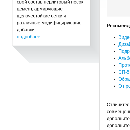
свой состав перлитовый песок,
цемент, армирующие
щелочестойкие сетки и
различные модифицирующие
Рекоменд
добавки.
подробнее
Виде
Диза
Подр
Альб
Прот
СП-5
Обра
О пр
Отличител
совмещения
дополните
дополните