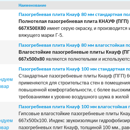
Наименование
Пазогребневая плита Кнауф 80 мм стандартная по
Полнотелая пазогребневая плита КНАУФ (ПГП)
667Х500Х80
имеет серую окраску, и производится 
вяжущего марки Г-5.
Пазогребневая плита Кнауф 80 мм влагостойкая п
Влагостойкие пазогребневые плиты Кнауф (ПГ
667х500х80
являются полнотелыми и используютс
Пазогребневая плита Кнауф 100 мм стандартная п
Стандартные пазогребневые плиты Кнауф (ПГП) 
применяются для строительства стен в помещения
повышенной комфортабельности, с более высоки
требованиями к уровню воздушного шума в жилой 
Пазогребневая плита Кнауф 100 мм влагостойкая 
Гипсовые влагостойкие пазогребневые плиты Кна
667х500х100. Индекс звукоизоляции гидрофобизи
пазогребневых плит Кнауф, толщиной 100 мм., раве