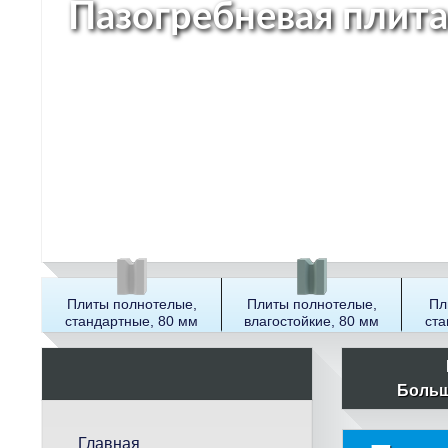
Пазогребневая плита
Плиты полнотелые,
Плиты полнотелые,
Пл
стандартные, 80 мм
влагостойкие, 80 мм
ста
П
о
Больш
и
с
Главная