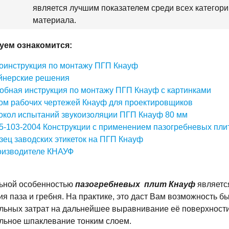
является лучшим показателем среди всех категори
материала.
уем ознакомится:
оинструкция по монтажу ПГП Кнауф
йнерские решения
обная инструкция по монтажу ПГП Кнауф с картинками
ом рабочих чертежей Кнауф для проектировщиков
окол испытаний звукоизоляции ПГП Кнауф 80 мм
5-103-2004 Конструкции с применением пазогребневых пли
зец заводских этикеток на ПГП Кнауф
оизводителе КНАУФ
ьной особенностью
пазогребневых плит Кнауф
является
 паза и гребня. На практике, это даст Вам возможность бы
льных затрат на дальнейшее выравнивание её поверхности.
льное шпаклевание тонким слоем.