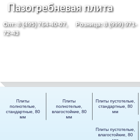
Перейти
Пазогребневая плита
к
Опт: 8 (495) 764-40-07,
Розница: 8 (999) 971-
основному
72-43
содержанию
Плиты
Плиты
Плиты пустотелые,
полнотелые,
полнотелые,
стандартные, 80
стандартные, 80
влагостойкие, 80
мм
мм
мм
Плиты пустотелые,
влагостойкие, 80
мм