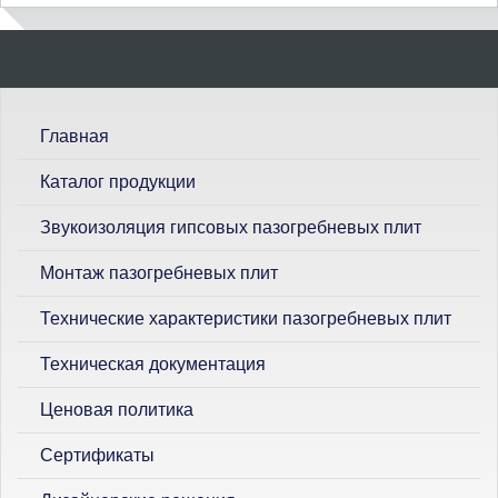
П
о
и
с
Главная
к
Каталог продукции
Звукоизоляция гипсовых пазогребневых плит
Монтаж пазогребневых плит
Технические характеристики пазогребневых плит
Техническая документация
Ценовая политика
Сертификаты