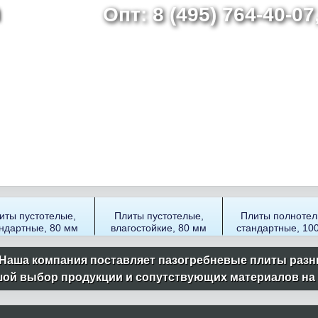
Опт: 8 (495) 764-40-0
Перейти
к
основному
содержанию
иты пустотелые,
Плиты пустотелые,
Плиты полнотел
ндартные, 80 мм
влагостойкие, 80 мм
стандартные, 10
Наша компания поставляет пазогребневые плиты разн
ой выбор продукции и сопутствующих материалов на ск