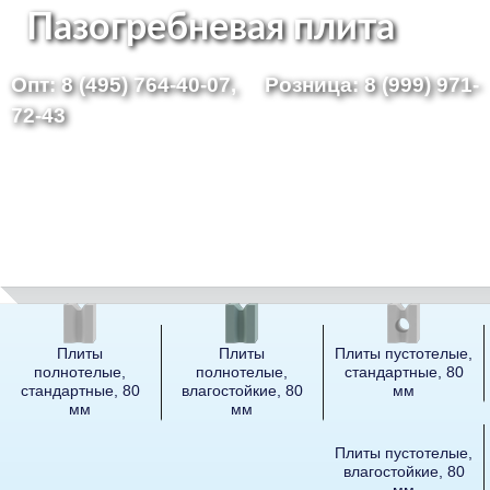
Перейти
Пазогребневая плита
к
Опт: 8 (495) 764-40-07,
Розница: 8 (999) 971-
основному
72-43
содержанию
Плиты
Плиты
Плиты пустотелые,
полнотелые,
полнотелые,
стандартные, 80
стандартные, 80
влагостойкие, 80
мм
мм
мм
Плиты пустотелые,
влагостойкие, 80
мм