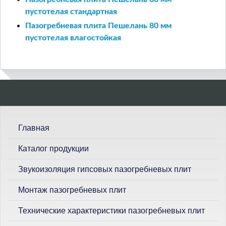
пустотелая стандартная
Пазогребневая плита Пешелань 80 мм
пустотелая влагостойкая
П
о
и
с
Главная
к
Каталог продукции
Звукоизоляция гипсовых пазогребневых плит
Монтаж пазогребневых плит
Технические характеристики пазогребневых плит