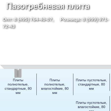
Перейти
Пазогребневая плита
к
Опт: 8 (495) 764-40-07,
Розница: 8 (999) 971-
основному
72-43
содержанию
Плиты
Плиты
Плиты пустотелые,
полнотелые,
полнотелые,
стандартные, 80
стандартные, 80
влагостойкие, 80
мм
мм
мм
Плиты пустотелые,
влагостойкие, 80
мм