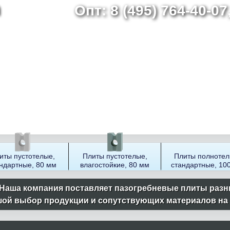
Опт: 8 (495) 764-40-0
Перейти
к
основному
содержанию
иты пустотелые,
Плиты пустотелые,
Плиты полнотел
ндартные, 80 мм
влагостойкие, 80 мм
стандартные, 10
Наша компания поставляет пазогребневые плиты разн
ой выбор продукции и сопутствующих материалов на ск