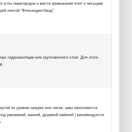
) углы перегородок и места примыкания плит к несущим
щей лентой "Флехендихтбанд".
ерх гидроизоляции или грунтовочного слоя. Для этого
й.
нутой по уровню шнурке или леске, швы заполняются
 под раковиной, ванной, душевой кабиной ) рекомендуется
.