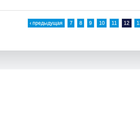
‹ предыдущая
7
8
9
10
11
12
1