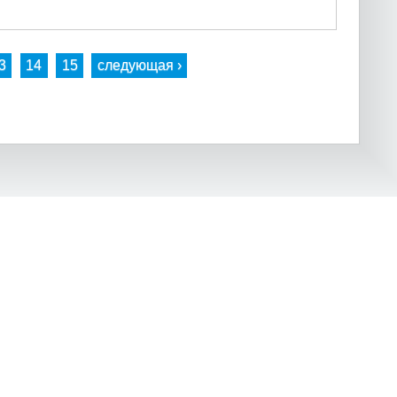
3
14
15
следующая ›