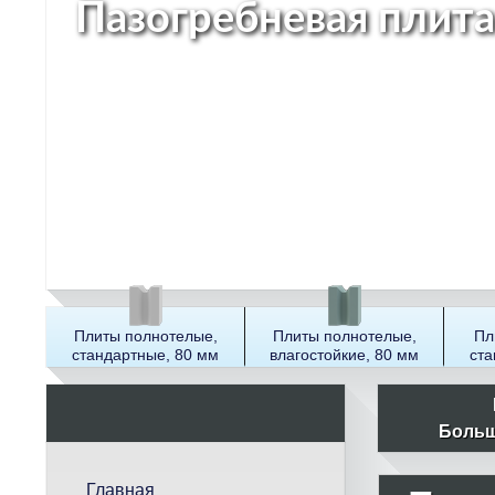
Пазогребневая плита
Плиты полнотелые,
Плиты полнотелые,
Пл
стандартные, 80 мм
влагостойкие, 80 мм
ста
П
о
Больш
и
с
Главная