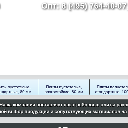
Опт: 8 (495) 764-40-0
Перейти
к
основному
содержанию
иты пустотелые,
Плиты пустотелые,
Плиты полнотел
ндартные, 80 мм
влагостойкие, 80 мм
стандартные, 10
Наша компания поставляет пазогребневые плиты разн
ой выбор продукции и сопутствующих материалов на ск