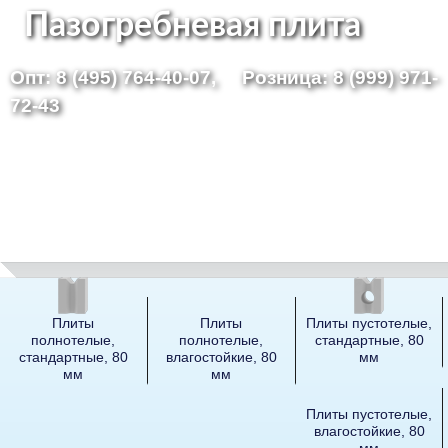
Перейти
Пазогребневая плита
к
Опт: 8 (495) 764-40-07,
Розница: 8 (999) 971-
основному
72-43
содержанию
Плиты
Плиты
Плиты пустотелые,
полнотелые,
полнотелые,
стандартные, 80
стандартные, 80
влагостойкие, 80
мм
мм
мм
Плиты пустотелые,
влагостойкие, 80
мм