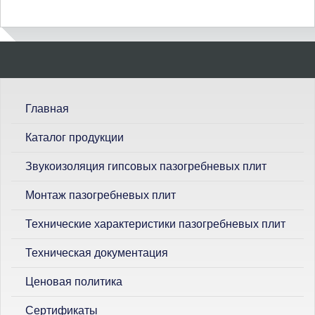
П
о
и
с
Главная
к
Каталог продукции
Звукоизоляция гипсовых пазогребневых плит
Монтаж пазогребневых плит
Технические характеристики пазогребневых плит
Техническая документация
Ценовая политика
Сертификаты