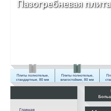
Пазогребневая плита
Плиты полнотелые,
Плиты полнотелые,
Пл
стандартные, 80 мм
влагостойкие, 80 мм
ста
П
о
Больш
и
с
Главная