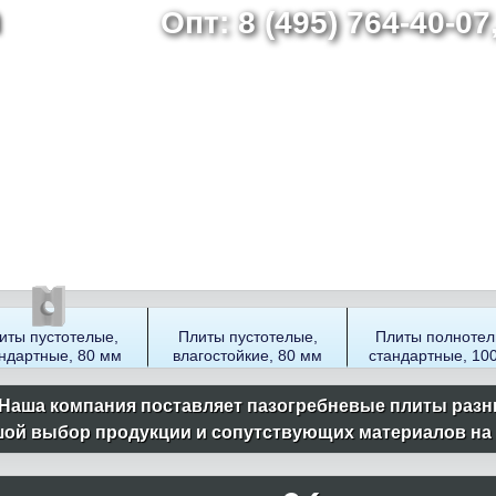
Опт: 8 (495) 764-40-0
Перейти
к
основному
содержанию
иты пустотелые,
Плиты пустотелые,
Плиты полнотел
ндартные, 80 мм
влагостойкие, 80 мм
стандартные, 10
Наша компания поставляет пазогребневые плиты разн
ой выбор продукции и сопутствующих материалов на ск