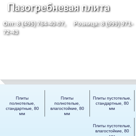
Перейти
Пазогребневая плита
к
Опт: 8 (495) 764-40-07,
Розница: 8 (999) 971-
основному
72-43
содержанию
Плиты
Плиты
Плиты пустотелые,
полнотелые,
полнотелые,
стандартные, 80
стандартные, 80
влагостойкие, 80
мм
мм
мм
Плиты пустотелые,
влагостойкие, 80
мм