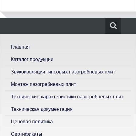
П
о
и
с
Главная
к
Каталог продукции
Звукоизоляция гипсовых пазогребневых плит
Монтаж пазогребневых плит
Технические характеристики пазогребневых плит
Техническая документация
Ценовая политика
Сертификаты