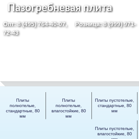
Перейти
Пазогребневая плита
к
Опт: 8 (495) 764-40-07,
Розница: 8 (999) 971-
основному
72-43
содержанию
Плиты
Плиты
Плиты пустотелые,
полнотелые,
полнотелые,
стандартные, 80
стандартные, 80
влагостойкие, 80
мм
мм
мм
Плиты пустотелые,
влагостойкие, 80
мм