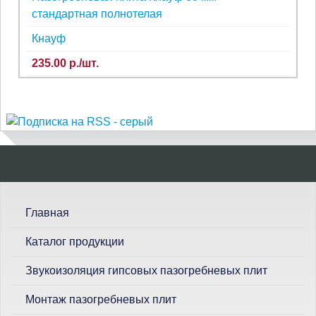
стандартная полнотелая
Кнауф
235.00 р./шт.
П
о
и
с
Главная
к
Каталог продукции
Звукоизоляция гипсовых пазогребневых плит
Монтаж пазогребневых плит