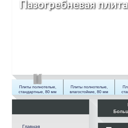
Пазогребневая плита
Плиты полнотелые,
Плиты полнотелые,
Пл
стандартные, 80 мм
влагостойкие, 80 мм
ста
П
о
Больш
и
с
Главная