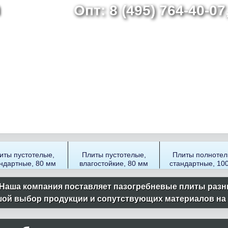
Опт: 8 (495) 764-40-0
Перейти
к
основному
содержанию
иты пустотелые,
Плиты пустотелые,
Плиты полнотел
ндартные, 80 мм
влагостойкие, 80 мм
стандартные, 10
Наша компания поставляет пазогребневые плиты разн
ой выбор продукции и сопутствующих материалов на ск