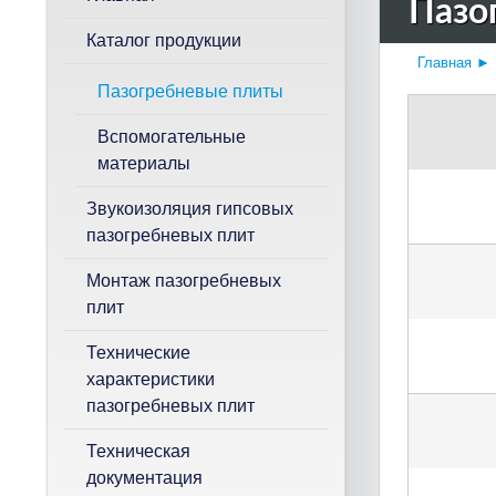
Пазо
к
Каталог продукции
Главная
►
Пазогребневые плиты
Вспомогательные
материалы
Звукоизоляция гипсовых
пазогребневых плит
Монтаж пазогребневых
плит
Технические
характеристики
пазогребневых плит
Техническая
документация