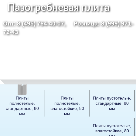
Перейти
Пазогребневая плита
к
Опт: 8 (495) 764-40-07,
Розница: 8 (999) 971-
основному
72-43
содержанию
Плиты
Плиты
Плиты пустотелые,
полнотелые,
полнотелые,
стандартные, 80
стандартные, 80
влагостойкие, 80
мм
мм
мм
Плиты пустотелые,
влагостойкие, 80
мм