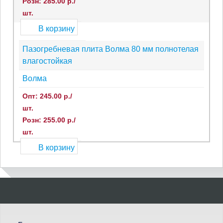
Розн: 285.00 р./
шт.
В корзину
Пазогребневая плита Волма 80 мм полнотелая
влагостойкая
Волма
Опт: 245.00 р./
шт.
Розн: 255.00 р./
шт.
В корзину
П
о
и
с