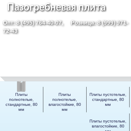
Перейти
Пазогребневая плита
к
Опт: 8 (495) 764-40-07,
Розница: 8 (999) 971-
основному
72-43
содержанию
Плиты
Плиты
Плиты пустотелые,
полнотелые,
полнотелые,
стандартные, 80
стандартные, 80
влагостойкие, 80
мм
мм
мм
Плиты пустотелые,
влагостойкие, 80
мм