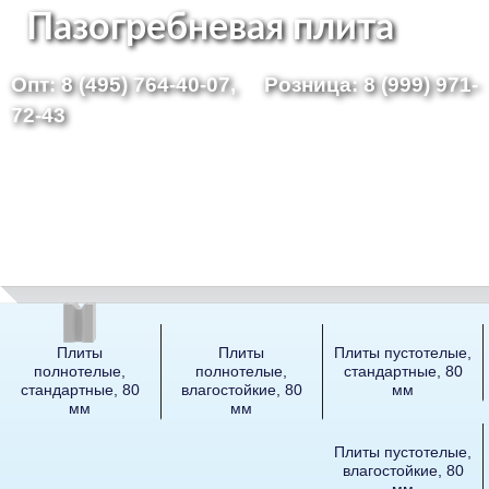
Перейти
Пазогребневая плита
к
Опт: 8 (495) 764-40-07,
Розница: 8 (999) 971-
основному
72-43
содержанию
Плиты
Плиты
Плиты пустотелые,
полнотелые,
полнотелые,
стандартные, 80
стандартные, 80
влагостойкие, 80
мм
мм
мм
Плиты пустотелые,
влагостойкие, 80
мм